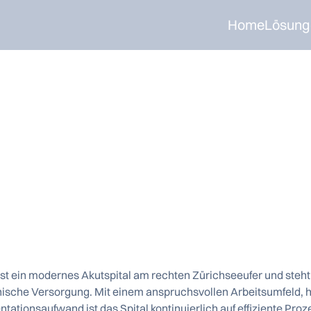
ltag: Klara & Sam
Home
Lösung
in, wo es gebrauch
st ein modernes Akutspital am rechten Zürichseeufer und steht f
ische Versorgung. Mit einem anspruchsvollen Arbeitsumfeld, 
ionsaufwand ist das Spital kontinuierlich auf effiziente Proz