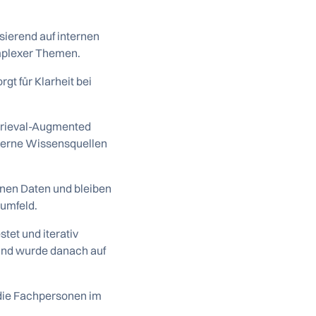
sierend auf internen
omplexer Themen.
gt für Klarheit bei
etrieval-Augmented
nterne Wissensquellen
rnen Daten und bleiben
sumfeld.
tet und iterativ
 und wurde danach auf
 die Fachpersonen im