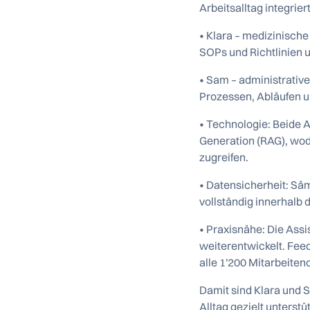
Arbeitsalltag integriert
• Klara – medizinische
SOPs und Richtlinien 
• Sam – administrative
Prozessen, Abläufen 
• Technologie: Beide 
Generation (RAG), wod
zugreifen.
• Datensicherheit: Säm
vollständig innerhalb 
• Praxisnähe: Die Assi
weiterentwickelt. Feed
alle 1'200 Mitarbeiten
Damit sind Klara und S
Alltag gezielt unterstü