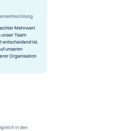
hmensentwicklung
ls echter Mehrwert
en unser Team
t entscheidend ist.
 auf unseren
serer Organisation
greich in den