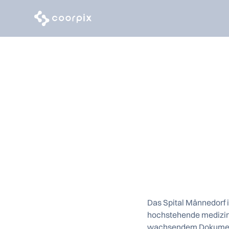
KI im Spitalal
dorth
Das Spital Männedorf i
hochstehende medizin
wachsendem Dokumentat