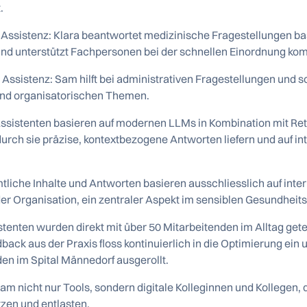
.
 Assistenz: Klara beantwortet medizinische Fragestellungen ba
und unterstützt Fachpersonen bei der schnellen Einordnung k
 Assistenz: Sam hilft bei administrativen Fragestellungen und sor
und organisatorischen Themen.
Assistenten basieren auf modernen LLMs in Kombination mit R
urch sie präzise, kontextbezogene Antworten liefern und auf i
tliche Inhalte und Antworten basieren ausschliesslich auf inte
der Organisation, ein zentraler Aspekt im sensiblen Gesundheit
stenten wurden direkt mit über 50 Mitarbeitenden im Alltag getes
back aus der Praxis floss kontinuierlich in die Optimierung ein
den im Spital Männedorf ausgerollt.
am nicht nur Tools, sondern digitale Kolleginnen und Kollegen,
tzen und entlasten.