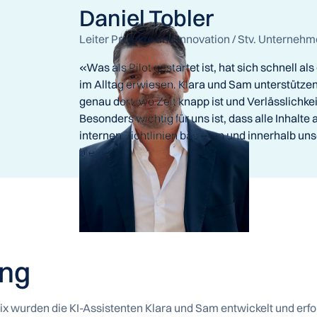
Daniel Tobler
Leiter Projekte und Innovation / Stv. Unterne
«Was als Pilot gestartet ist, hat sich schnell a
im Alltag erwiesen. Klara und Sam unterstütz
genau dort, wo Zeit knapp ist und Verlässlichkei
Besonders wichtig für uns ist, dass alle Inhalte
internen Richtlinien basieren und innerhalb un
bleiben.»
ung
 wurden die KI-Assistenten Klara und Sam entwickelt und erfol